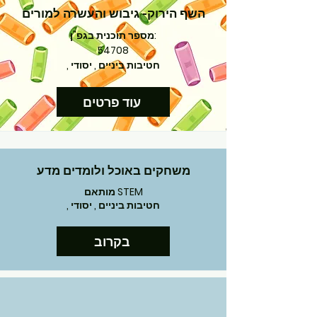
השף הירוק- גיבוש והעשרה למורים
מספר תוכנית בגפ"ן:
54708
, חטיבות ביניים , יסודי
עוד פרטים
משחקים באוכל ולומדים מדע
מותאם STEM
, חטיבות ביניים , יסודי
בקרוב