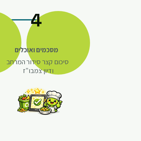
4
מסכמים ואוכלים
סיכום קצר סידור המרחב
ודיון צמבו"ז