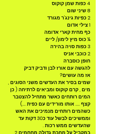
4 כפות שמן קוקוס
8 שיני שום 
2 כפיות גינג'ר מגורד 
1 צילי אדום 
כף מחית קארי אדומה
¼ כוס מיץ לימון/ ליים
3 כפות סויה בהירה
2 כוכבי אניס 
חופן כוסברה
להגשה עם אורז לבן ודביק דביק
אז מה עושים?
שמים בסיר את העדשים משני הסוגים , 
מים , קרם קוקוס ומביאים לרתיחה ( כן 
המים רותחים כאשר מתחיל להצטבר 
קצף ….. אותו מורידים עם כפית ….) 
כשהמים רותחים מנמיכים את האש 
וממשיכים לבשל עוד כ30 דקות עד 
שהעדשים ממש רכות . 
במקביל על מחבת גדולה מחחמים 2 