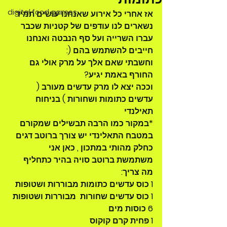
digital food games
אז אחרי כל אירוע שאנחנו עושים תמיד 
נשארים לנו עודפים של קטניות שכבר 
עברו השרייה ועל סף הנבטה ואנחנו 
חייבים להשתמש בהם (:  
וחשבתי שאם אלך על מרק אולי גם 
החורף באמת יגיע?  
וככה יצא לו מרק עדשים מעורב ( 
עדשים כתומות ושחורות ) בניחוח 
תאילנדי 
*במקור כמו הרבה תבשילים שמקורם 
במטבח התאלינדי יש צורך ברוטב דגים 
כחלק מהותי במתכון , כאן אני 
משתמשת ברוטב סויה בהיר כתחליף 
מה צריך:
1 כוס עדשים כתומות מבוררות ושטופות 
1 כוס עדשים שחורות  מבוררות ושטופות 
6 כוסות מים 
1 פחית קרם קוקוס